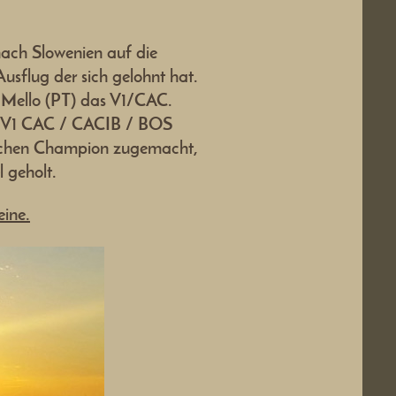
ch Slowenien auf die
sflug der sich gelohnt hat.
e Mello (PT) das V1/CAC.
as V1 CAC / CACIB / BOS
ischen Champion zugemacht,
 geholt.
eine.